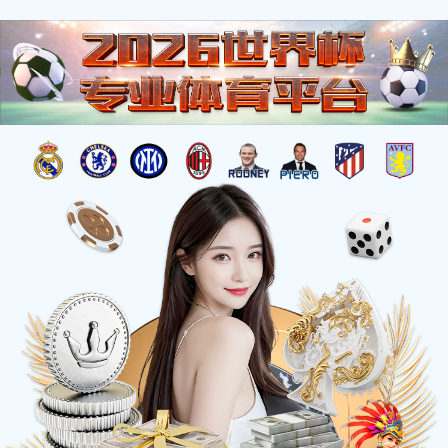
立即注册
华体会体育
带您畅享全球体育
盛事
专业平台，数据精准，
高清直播
覆盖热门体育项
目。
聚焦足球、篮球、电竞等赛事，
每日内容实时更
新
。
极速访问
下载APP