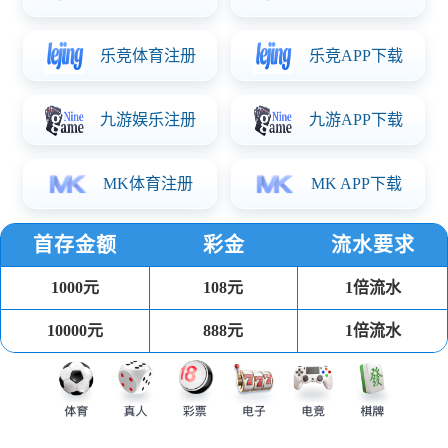
火箭3年1.2亿报价阿奴诺比：
尼克斯面临匹配压力
2026-06-09 15:04
43 次阅读
首页
/
体育焦点
休赛期交易市场再起波澜，据可靠消息源透露，休斯
顿火箭队已向尼克斯队的受限自由球员OG·阿奴诺比
开出了一份3年总价值1.2亿美元的顶薪报价合同。这
份报价不仅震惊了联盟，更将尼克斯队推到了一个艰
难的十字路口——匹配还是放人？阿奴诺比作为联盟
顶级侧翼防守者，其价值在季后赛中已得到充分证
明，而火箭队的这份豪赌，无疑将重新定义今夏的自
由球员市场格局。