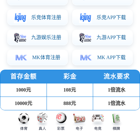
长春亚泰与武汉三镇爆发大规
模冲突 三人领到红牌
2026-06-06 15:03
69 次阅读
首页
/
体育焦点
近日，中超联赛第24轮长春亚泰与武汉三镇的比赛中
爆发大规模冲突，双方球员、教练组及工作人员一度
陷入混乱，主裁判在反复观看视频回放后，最终向三
名涉事人员出示红牌。这场冲突不仅让比赛中断近十
分钟，更引发了对联赛纪律与情绪管理的重新审视。
作为本轮焦点战之一，长春亚泰与武汉三镇原本以技
战术对抗闻名，但此次事件却让赛场的火药味盖过了
足球本身。